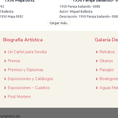
1950 Maja.0092
1950 Pareja bailando- 
092
1950 Pareja bailando- 0088
 Ballesta
Autor: Miguel Ballesta
 1950 Maja.0092
Descripción: 1950 Pareja bailando- 008
Cargar más...
Biografía Artística
Galería D
Un Cartel para
Sevilla
Retratos
Prensa
Gitanos
Premios y Diplomas
Paisajes
Exposiciones y Catálogos
Bodegon
Exposiciones – Cuadros
Aguas Mar
Post Mortem
ynamico.es