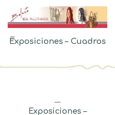
Saltar
al
contenido
Menú
Exposiciones – Cuadros
Exposiciones –