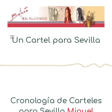
Saltar
al
contenido
Menú
Un Cartel para Sevilla
Cronología de
Carteles
para Sevilla
Miguel