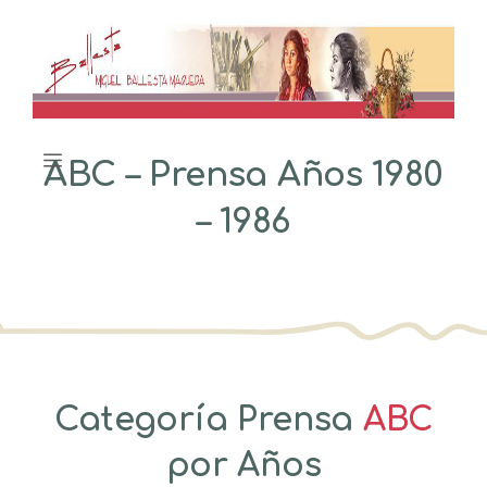
Saltar
al
contenido
Menú
ABC – Prensa Años 1980
– 1986
Categoría Prensa
ABC
por Años