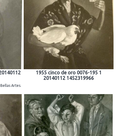
 20140112
1955 cinco de oro 0076-195 1
20140112 1452319966
Bellas Artes.