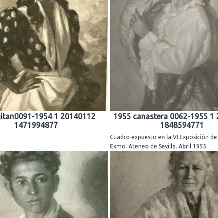
gitan0091-1954 1 20140112
1955 canastera 0062-1955 1
1471994877
1848594771
Cuadro expuesto en la VI Exposición de 
Exmo. Ateneo de Sevilla. Abril 1955.