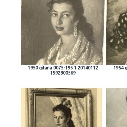
1950 gitana 0075-195 1 20140112
1954 
1592800569