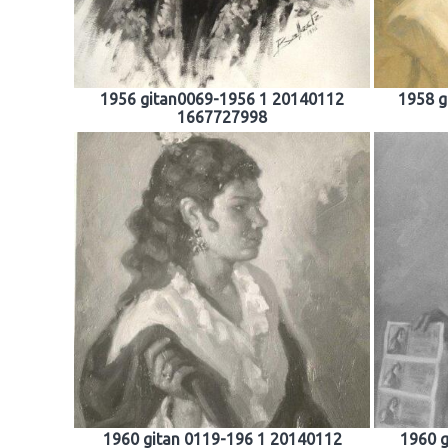
1956 gitan0069-1956 1 20140112
1958 g
1667727998
1960 gitan 0119-196 1 20140112
1960 