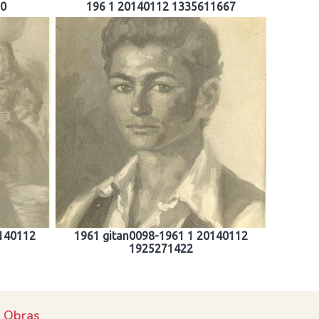
50
196 1 20140112 1335611667
0140112
1961 gitan0098-1961 1 20140112
1925271422
e Obras