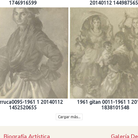
1746916599
20140112 14498756
arruca0095-1961 1 20140112
1961 gitan 0011-1961 1 2
1452520655
1838101548
Cargar más...
Biografía Artística
Galería D