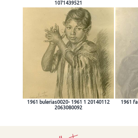
1071439521
1961 bulerias0020- 1961 1 20140112
1961 f
2063080092