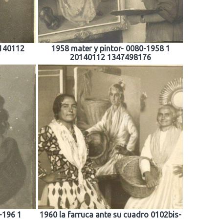
0140112
1958 mater y pintor- 0080-1958 1
20140112 1347498176
-196 1
1960 la farruca ante su cuadro 0102bis-